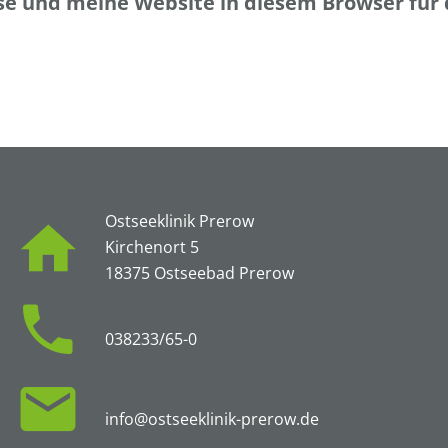
e und meine Website in diesem Browser für
Ostseeklinik Prerow
Kirchenort 5
18375 Ostseebad Prerow
038233/65-0
info@ostseeklinik-prerow.de