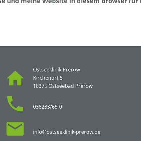
e und meine Website in diesem Browser für
Ostseeklinik Prerow
Kirchenort 5
18375 Ostseebad Prerow
038233/65-0
info@ostseeklinik-prerow.de