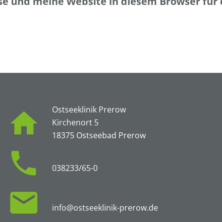
e und meine Website in diesem Browser für
Ostseeklinik Prerow
Kirchenort 5
18375 Ostseebad Prerow
038233/65-0
info@ostseeklinik-prerow.de