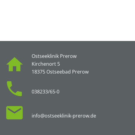
ps://vimeo.com/1072554206/3120930e5d“ width=“
Ostseeklinik Prerow
Kirchenort 5
18375 Ostseebad Prerow
038233/65-0
info@ostseeklinik-prerow.de