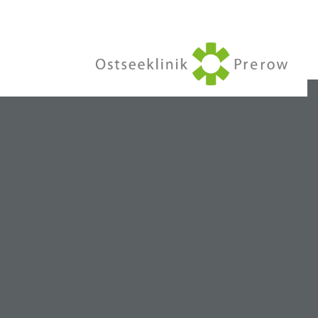
1600″ autoplay=“1″ loop=“1″