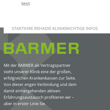
test
[aiovg_video type=“vimeo“ vimeo=“htt
muted=“1″]
START
IHRE REHA
DIE KLINIK
WICHTIGE INFOS
Mit der BARMER als Vertragspartner
steht unserer Klinik eine der großen,
erfolgreichen Krankenkassen zur Seite.
Von dieser engen Verbindung und dem
damit einhergehenden aktiven
Erfahrungsaustausch profitieren wir –
aber in erster Linie Sie.