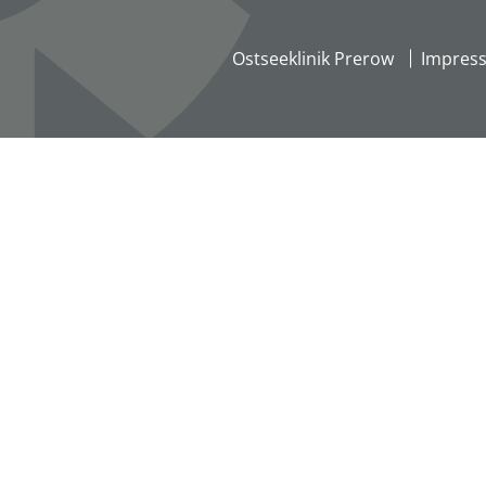
Ostseeklinik Prerow
Impres